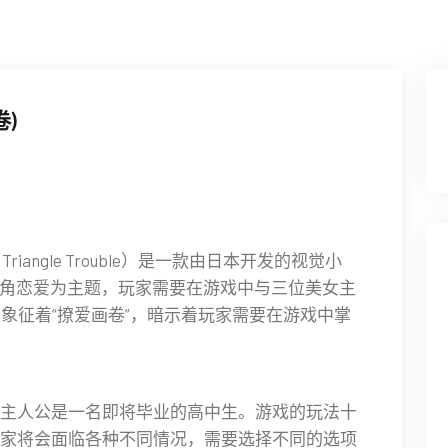
)
e Triangle Trouble）是一款由日本开发的视觉小
用三角恋爱为主题，玩家需要在游戏中与三位美女主
中象征着“撩爱画卷”，暗示着玩家需要在游戏中掌
主人公是一名即将毕业的高中生。游戏的玩法十
家将会面临各种不同情况，需要选择不同的选项