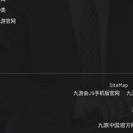
种类
九游官网
SiteMap
九游会J9手机版官网
九
九游(中国)官方网