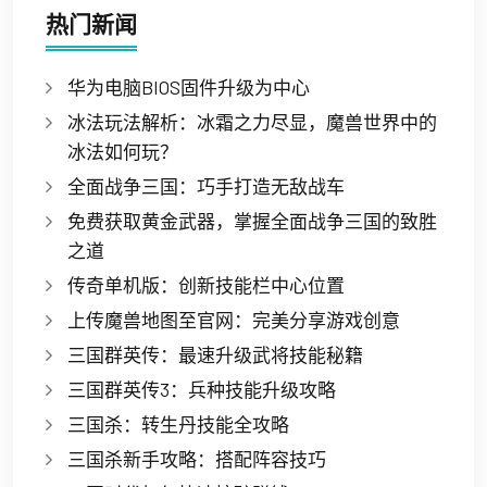
热门新闻
华为电脑BIOS固件升级为中心
冰法玩法解析：冰霜之力尽显，魔兽世界中的
冰法如何玩？
全面战争三国：巧手打造无敌战车
免费获取黄金武器，掌握全面战争三国的致胜
之道
传奇单机版：创新技能栏中心位置
上传魔兽地图至官网：完美分享游戏创意
三国群英传：最速升级武将技能秘籍
三国群英传3：兵种技能升级攻略
三国杀：转生丹技能全攻略
三国杀新手攻略：搭配阵容技巧