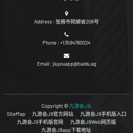
Address : 张掖市砌蝴省208号
Phone : +13594780024
Email : jiuyouapp@baidu.ag
Copyright ©
九游会J9
.
SiteMap
九游会J9官方网站
九游会J9手机版入口
九游会J9手机版官网
九游会J9Web网页版
九游会J9app下载地址