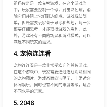
祖玛传奇是一款益智游戏，在这个游戏当
中，玩家需要控制一个球，射击彩色球，消
除它们并阻止它们到达终点。游戏玩法简
单，但是需要玩家善于思考和规划，每一步
都要仔细思考，才能取得游戏的胜利。此
外，游戏还有不同的场景和游戏模式，可以
满足不同玩家的需求。
4. 宠物连连看
宠物连连看是一款非常受欢迎的益智游戏，
在这个游戏中，玩家需要通过连线消除相同
的宠物图片。游戏画面简洁明了，非常适合
休闲娱乐，同时也有不同的难度等级，适合
不同水平的玩家。
5. 2048