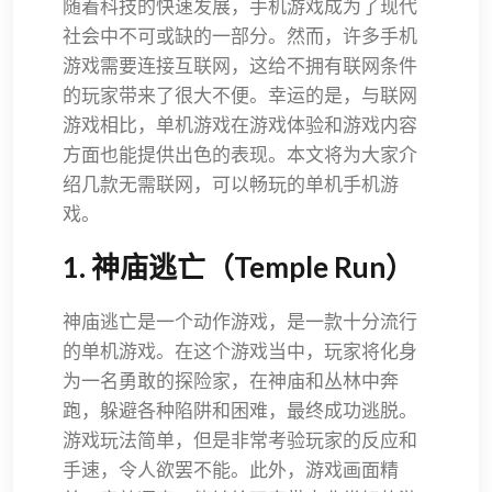
随着科技的快速发展，手机游戏成为了现代
社会中不可或缺的一部分。然而，许多手机
游戏需要连接互联网，这给不拥有联网条件
的玩家带来了很大不便。幸运的是，与联网
游戏相比，单机游戏在游戏体验和游戏内容
方面也能提供出色的表现。本文将为大家介
绍几款无需联网，可以畅玩的单机手机游
戏。
1. 神庙逃亡（Temple Run）
神庙逃亡是一个动作游戏，是一款十分流行
的单机游戏。在这个游戏当中，玩家将化身
为一名勇敢的探险家，在神庙和丛林中奔
跑，躲避各种陷阱和困难，最终成功逃脱。
游戏玩法简单，但是非常考验玩家的反应和
手速，令人欲罢不能。此外，游戏画面精