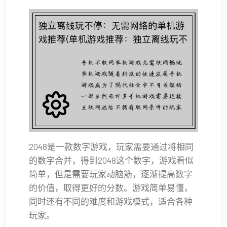
2048是一款数字游戏，玩家需要通过将相同
的数字合并，得到2048这个数字，游戏看似
简单，但是需要玩家动脑筋，逐渐提高数字
的价值，取得更好的分数。游戏简单易懂，
同时还有不同的难度和游戏模式，适合各种
玩家。